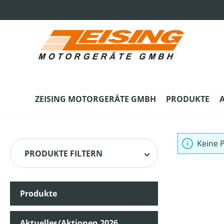
m Hauptinhalt springen
Zur Suche springen
Zur Hauptnavigation springen
ZEISING MOTORGERÄTE GMBH
PRODUKTE
Keine 
PRODUKTE FILTERN
Produkte
Aktuelles/Aktionen 2026