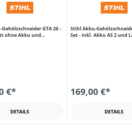
u-Gehölzschneider GTA 26 -
Stihl Akku-Gehölzschneid
ät ohne Akku und
Set - inkl. Akku AS 2 und 
AL 1
0 €*
169,00 €*
DETAILS
DETAILS