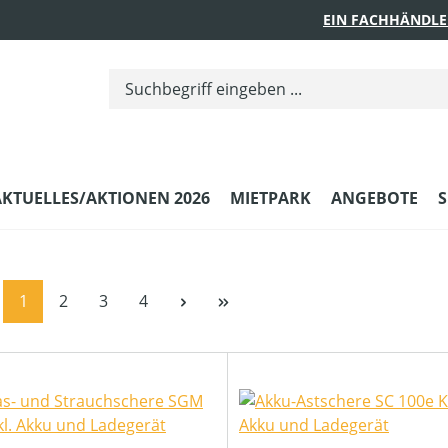
EIN FACHHÄNDLE
AKTUELLES/AKTIONEN 2026
MIETPARK
ANGEBOTE
S
Seite
Seite
Seite
Seite
1
2
3
4