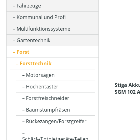
AKKUKAPAZITÄT (IN AH)
Fahrzeuge
Kommunal und Profi
ARBEITSZEIT (IN MIN)
Multifunktionssysteme
Gartentechnik
ASTSTÄRKE MAX (IN MM)
Forst
Forsttechnik
BETRIEBSART
Motorsägen
Stiga Akk
Hochentaster
SGM 102 A
FARBE (GERÄT)
Forstfreischneider
Ladegerät
Baumstumpfräsen
KETTENTEILUNG (IN ")
Rückezangen/Forstgreifer
Schärf-/Entnietgeräte/Feilen
KLASSIFIZIERUNG