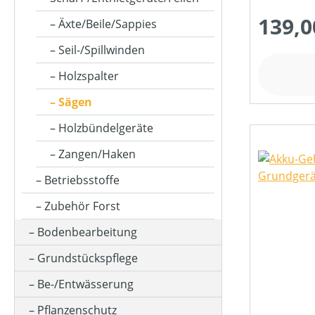
139,0
Äxte/Beile/Sappies
LADEZEIT (IN MIN)
Seil-/Spillwinden
Holzspalter
MOTORLEISTUNG (IN UMDREHUNGEN/MIN)
Sägen
Holzbündelgeräte
MOTORLEISTUNG (IN KW)
Zangen/Haken
Betriebsstoffe
MOTORTYP (HERSTELLERBEZEICHNUNG)
Zubehör Forst
Bodenbearbeitung
NENNSPANNUNG (IN V)
Grundstückspflege
Be-/Entwässerung
SCHALLDRUCKPEGEL AM OHR (IN DB(A))
Pflanzenschutz