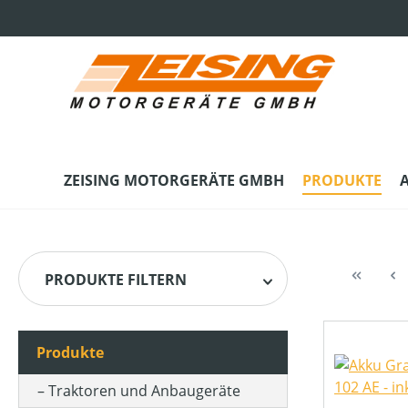
m Hauptinhalt springen
Zur Suche springen
Zur Hauptnavigation springen
ZEISING MOTORGERÄTE GMBH
PRODUKTE
PRODUKTE FILTERN
Produkte
HERSTELLER
Traktoren und Anbaugeräte