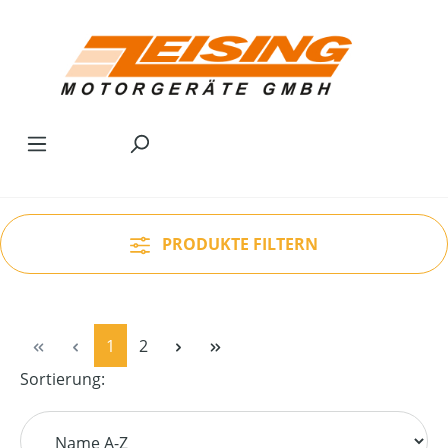
Zum Hauptinhalt springen
PRODUKTE FILTERN
Seite
Seite
1
2
Sortierung: