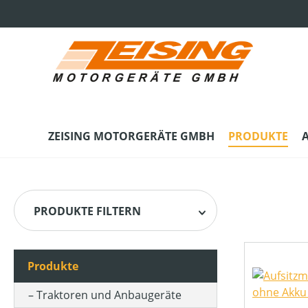
m Hauptinhalt springen
Zur Suche springen
Zur Hauptnavigation springen
ZEISING MOTORGERÄTE GMBH
PRODUKTE
PRODUKTE FILTERN
Produkte
HERSTELLER
Traktoren und Anbaugeräte