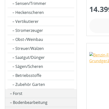
Sensen/Trimmer
14.39
Heckenscheren
GESCHWINDIGKEIT MAX (IN KM/H)
Vertikutierer
Stromerzeuger
HUBRAUM (IN CM³)
Obst-/Weinbau
Streuer/Walzen
KLASSIFIZIERUNG
Saatgut/Dünger
Sägen/Scheren
MOTOR-ZYLINDERANZAHL
Betriebsstoffe
Zubehör Garten
MOTORLEISTUNG (IN PS)
Forst
Bodenbearbeitung
MOTORLEISTUNG (IN UMDREHUNGEN/MIN)