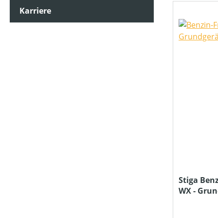
Karriere
Stiga Ben
WX - Gru