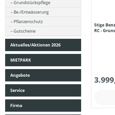
Grundstückspflege
Be-/Entwässerung
MOTORLEISTUNG (IN KW)
Pflanzenschutz
Stiga Ben
RC - Gr
Gutscheine
MOTORTYP (HERSTELLERBEZEICHNUNG)
Aktuelles/Aktionen 2026
SCHALLDRUCKPEGEL AM OHR (IN DB(A))
MIETPARK
SCHALLLEISTUNGSPEGEL (IN DB(A))
Angebote
3.999
TREIBSTOFFTANKGRÖSSE (IN L)
Service
Firma
PREIS