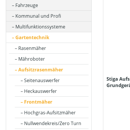
AKKUKAPAZITÄT (IN AH)
Fahrzeuge
Kommunal und Profi
ARBEITSBREITE (IN CM)
Multifunktionssysteme
Gartentechnik
BETRIEBSART
Rasenmäher
Mähroboter
FAHRANTRIEBSART
Aufsitzrasenmäher
Stiga Aufs
Seitenauswerfer
Grundger
FAHRREICHWEITE MAX (IN KM)
Heckauswerfer
Anbauger
Frontmäher
FARBE (GERÄT)
Hochgras-Aufsitzmäher
Nullwendekreis/Zero Turn
FLÄCHENLEISTUNG MAX (IN M²)