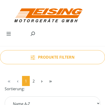
Zum Hauptinhalt springen
PRODUKTE FILTERN
Seite
Seite
1
2
Sortierung: