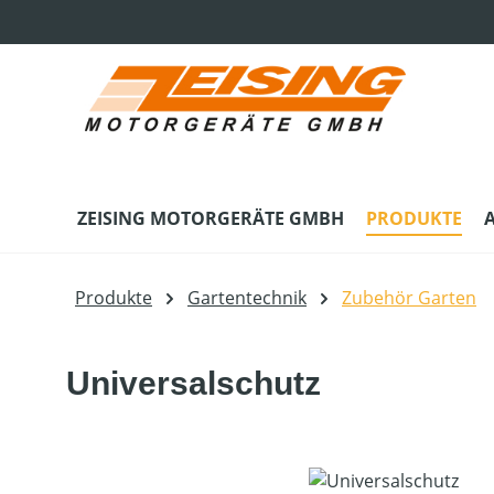
m Hauptinhalt springen
Zur Suche springen
Zur Hauptnavigation springen
ZEISING MOTORGERÄTE GMBH
PRODUKTE
Produkte
Gartentechnik
Zubehör Garten
Universalschutz
Bildergalerie überspringen