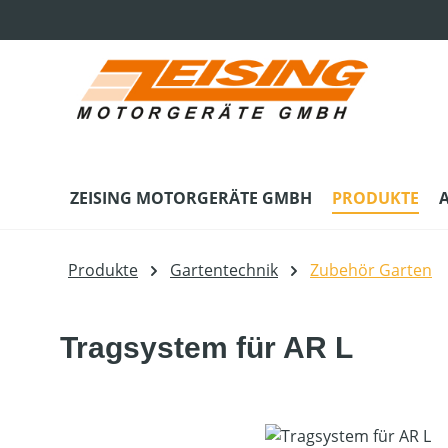
m Hauptinhalt springen
Zur Suche springen
Zur Hauptnavigation springen
ZEISING MOTORGERÄTE GMBH
PRODUKTE
Produkte
Gartentechnik
Zubehör Garten
Tragsystem für AR L
Bildergalerie überspringen