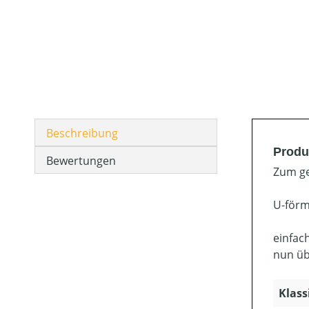
Beschreibung
Produ
Bewertungen
Zum g
U-förm
einfac
nun üb
Klass