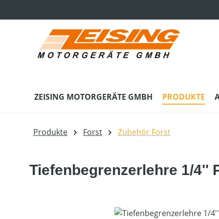
m Hauptinhalt springen
Zur Suche springen
Zur Hauptnavigation springen
ZEISING MOTORGERÄTE GMBH
PRODUKTE
Produkte
Forst
Zubehör Forst
Tiefenbegrenzerlehre 1/4'' 
Bildergalerie überspringen