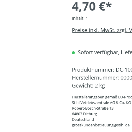
4,70 €*
Inhalt:
1
Preise inkl. MwSt. zzgl.
Sofort verfügbar, Liefe
Produktnummer:
DC-10
Herstellernummer:
0000
Gewicht:
2 kg
Herstellerangaben gemäß EU-Prod
Stihl Vetriebszentrale AG & Co. KG
Robert-Bosch-Straße 13
64807 Dieburg
Deutschland
grosskundenbetreuung@stihl.de