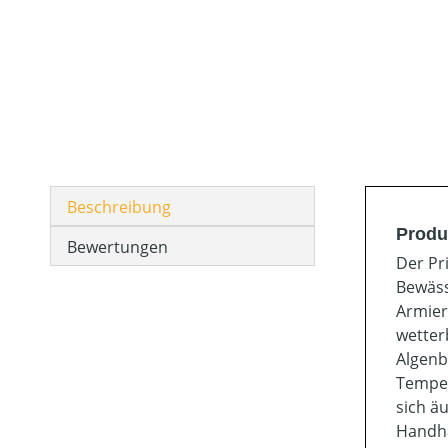
Beschreibung
Produ
Bewertungen
Der Pr
Bewäss
Armier
wetter
Algenb
Temper
sich ä
Handha