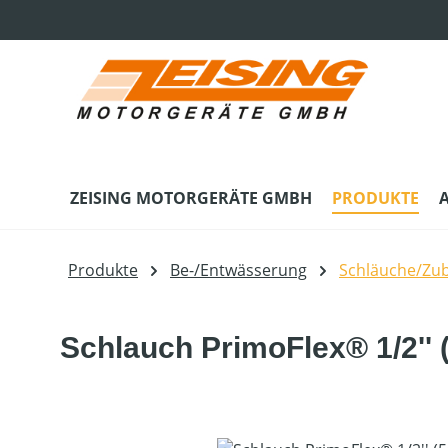
m Hauptinhalt springen
Zur Suche springen
Zur Hauptnavigation springen
ZEISING MOTORGERÄTE GMBH
PRODUKTE
Produkte
Be-/Entwässerung
Schläuche/Zu
Schlauch PrimoFlex® 1/2'' 