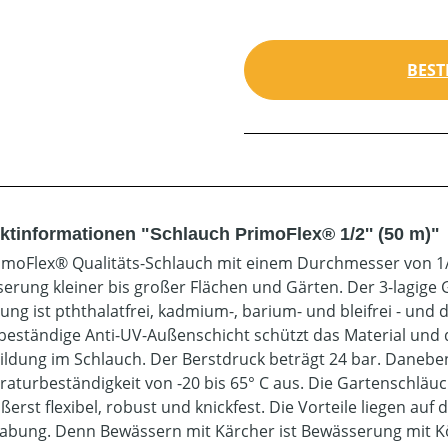
BEST
ktinformationen "Schlauch PrimoFlex® 1/2'' (50 m)"
imoFlex® Qualitäts-Schlauch mit einem Durchmesser von 1/2'
erung kleiner bis großer Flächen und Gärten. Der 3-lagige
ung ist pththalatfrei, kadmium-, barium- und bleifrei - un
beständige Anti-UV-Außenschicht schützt das Material und 
ildung im Schlauch. Der Berstdruck beträgt 24 bar. Danebe
aturbeständigkeit von -20 bis 65° C aus. Die Gartenschläu
ußerst flexibel, robust und knickfest. Die Vorteile liegen a
bung. Denn Bewässern mit Kärcher ist Bewässerung mit K