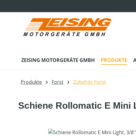
m Hauptinhalt springen
Zur Suche springen
Zur Hauptnavigation springen
ZEISING MOTORGERÄTE GMBH
PRODUKTE
Produkte
Forst
Zubehör Forst
Schiene Rollomatic E Mini Li
Bildergalerie überspringen