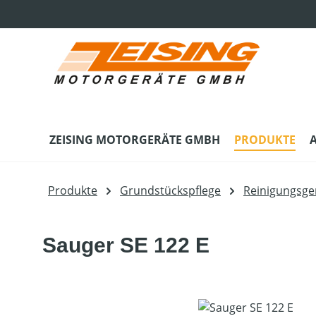
m Hauptinhalt springen
Zur Suche springen
Zur Hauptnavigation springen
ZEISING MOTORGERÄTE GMBH
PRODUKTE
Produkte
Grundstückspflege
Reinigungsge
Sauger SE 122 E
Bildergalerie überspringen