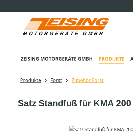
m Hauptinhalt springen
Zur Suche springen
Zur Hauptnavigation springen
ZEISING MOTORGERÄTE GMBH
PRODUKTE
Produkte
Forst
Zubehör Forst
Satz Standfuß für KMA 200
Bildergalerie überspringen