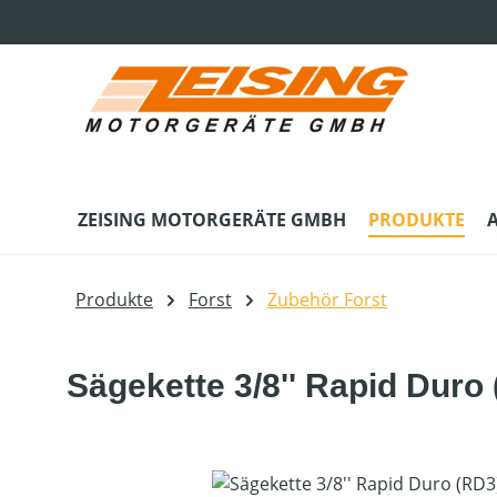
m Hauptinhalt springen
Zur Suche springen
Zur Hauptnavigation springen
ZEISING MOTORGERÄTE GMBH
PRODUKTE
Produkte
Forst
Zubehör Forst
Sägekette 3/8'' Rapid Duro
Bildergalerie überspringen