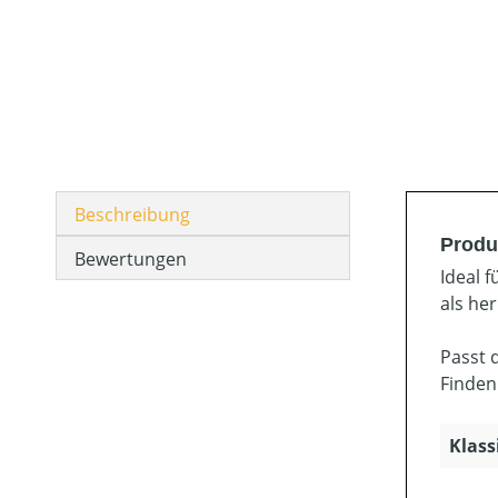
Beschreibung
Produ
Bewertungen
Ideal 
als he
Passt 
Finden
Klass