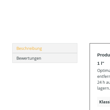
Beschreibung
Produ
Bewertungen
1 l"
Optima
entfer
24 h a
lagern.
Klass