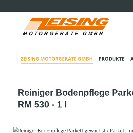
m Hauptinhalt springen
Zur Suche springen
Zur Hauptnavigation springen
ZEISING MOTORGERÄTE GMBH
PRODUKTE
Reiniger Bodenpflege Parke
RM 530 - 1 l
Bildergalerie überspringen