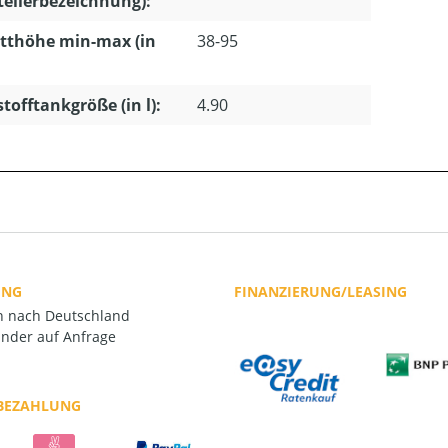
tellerbezeichnung):
tthöhe min-max (in
38-95
stofftankgröße (in l):
4.90
UNG
FINANZIERUNG/LEASING
rn nach Deutschland
nder auf Anfrage
 BEZAHLUNG