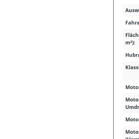
Ausw
Fahra
Fläch
m²):
Hubra
Klass
Motor
Motor
Umdr
Motor
Moto