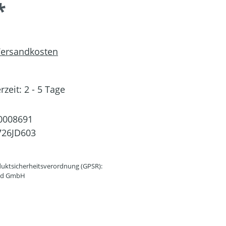
*
 Versandkosten
rzeit: 2 - 5 Tage
0008691
726JD603
uktsicherheitsverordnung (GPSR):
and GmbH