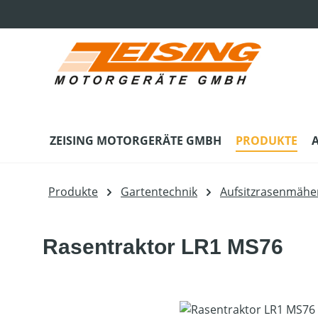
m Hauptinhalt springen
Zur Suche springen
Zur Hauptnavigation springen
ZEISING MOTORGERÄTE GMBH
PRODUKTE
Produkte
Gartentechnik
Aufsitzrasenmähe
Rasentraktor LR1 MS76
Bildergalerie überspringen