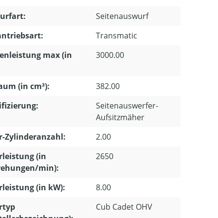
urfart:
Seitenauswurf
ntriebsart:
Transmatic
enleistung max (in
3000.00
um (in cm³):
382.00
ifizierung:
Seitenauswerfer-
Aufsitzmäher
-Zylinderanzahl:
2.00
leistung (in
2650
ehungen/min):
leistung (in kW):
8.00
rtyp
Cub Cadet OHV