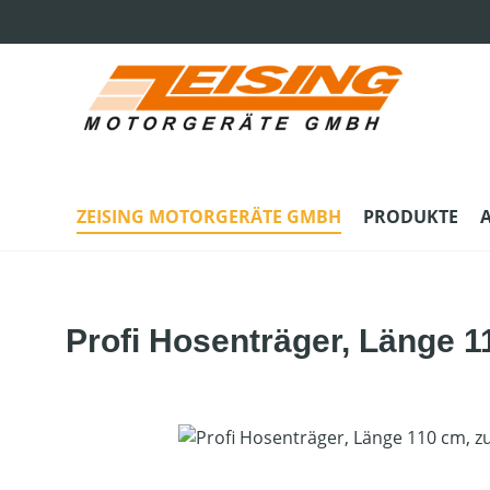
m Hauptinhalt springen
Zur Suche springen
Zur Hauptnavigation springen
ZEISING MOTORGERÄTE GMBH
PRODUKTE
Profi Hosenträger, Länge 
Bildergalerie überspringen