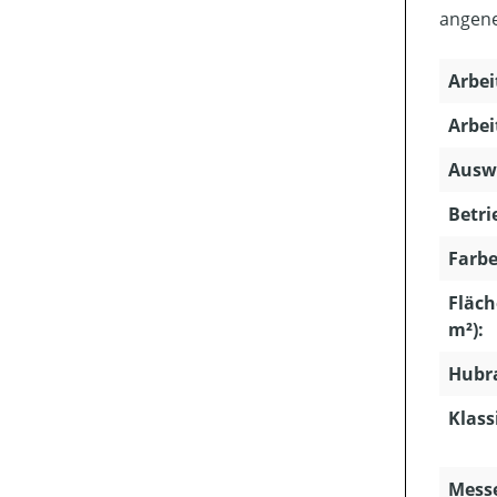
angene
Arbei
Arbei
Ausw
Betri
Farbe
Fläch
m²):
Hubra
Klass
Mess