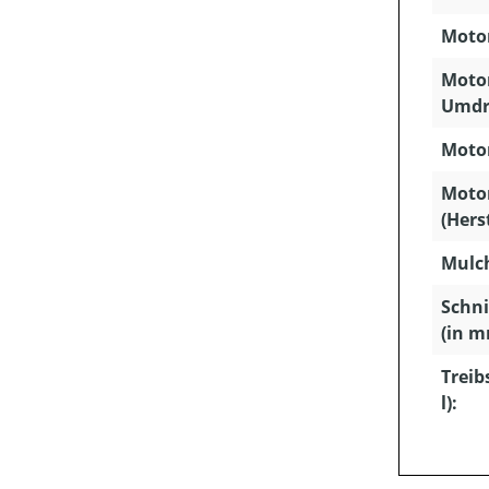
Motor
Motor
Umdr
Motor
Moto
(Hers
Mulc
Schn
(in m
Treib
l):