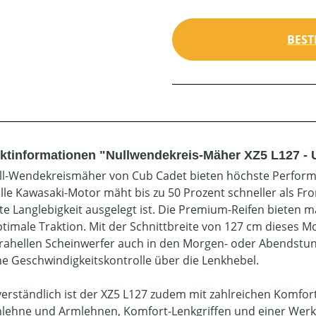
BEST
ktinformationen "Nullwendekreis-Mäher XZ5 L127 - 
ll-Wendekreismäher von Cub Cadet bieten höchste Performa
olle Kawasaki-Motor mäht bis zu 50 Prozent schneller als 
te Langlebigkeit ausgelegt ist. Die Premium-Reifen bieten m
ptimale Traktion. Mit der Schnittbreite von 127 cm dieses M
trahellen Scheinwerfer auch in den Morgen- oder Abendstund
he Geschwindigkeitskontrolle über die Lenkhebel.
verständlich ist der XZ5 L127 zudem mit zahlreichen Komfo
lehne und Armlehnen, Komfort-Lenkgriffen und einer Werkz