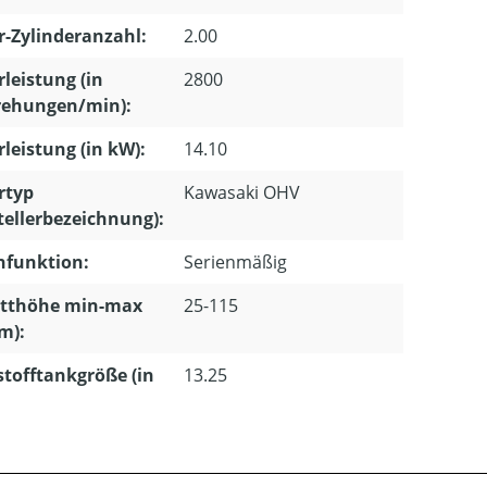
-Zylinderanzahl:
2.00
leistung (in
2800
ehungen/min):
leistung (in kW):
14.10
rtyp
Kawasaki OHV
tellerbezeichnung):
hfunktion:
Serienmäßig
itthöhe min-max
25-115
m):
stofftankgröße (in
13.25