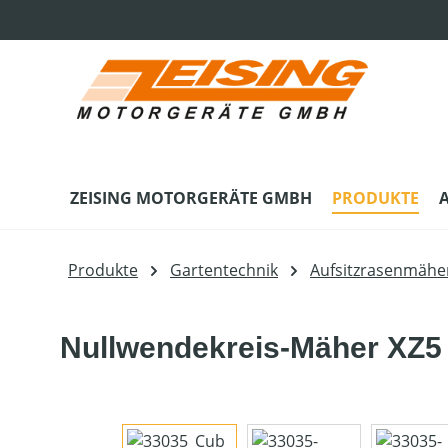
m Hauptinhalt springen
Zur Suche springen
Zur Hauptnavigation springen
ZEISING MOTORGERÄTE GMBH
PRODUKTE
Produkte
Gartentechnik
Aufsitzrasenmähe
Nullwendekreis-Mäher XZ5 
Bildergalerie überspringen