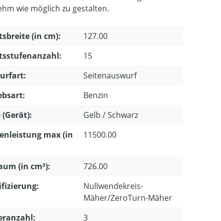
hm wie möglich zu gestalten.
tsbreite (in cm):
127.00
tsstufenanzahl:
15
urfart:
Seitenauswurf
ebsart:
Benzin
 (Gerät):
Gelb / Schwarz
enleistung max (in
11500.00
um (in cm³):
726.00
ifizierung:
Nullwendekreis-
Mäher/ZeroTurn-Mäher
eranzahl:
3