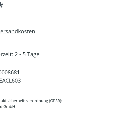
*
 Versandkosten
rzeit: 2 - 5 Tage
0008681
EACL603
uktsicherheitsverordnung (GPSR):
and GmbH