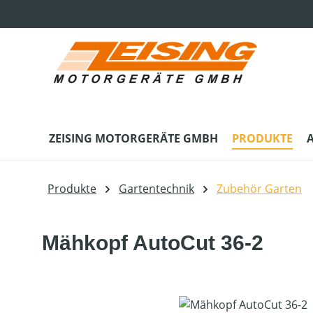
m Hauptinhalt springen
Zur Suche springen
Zur Hauptnavigation springen
ZEISING MOTORGERÄTE GMBH
PRODUKTE
Produkte
Gartentechnik
Zubehör Garten
Mähkopf AutoCut 36-2
Bildergalerie überspringen