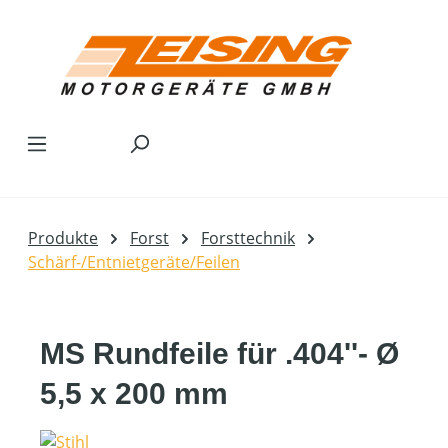
Zum Hauptinhalt springen
Produkte
Forst
Forsttechnik
Schärf-/Entnietgeräte/Feilen
MS Rundfeile für .404''- Ø
5,5 x 200 mm