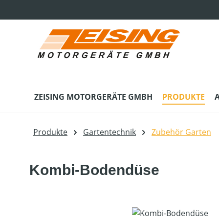
m Hauptinhalt springen
Zur Suche springen
Zur Hauptnavigation springen
ZEISING MOTORGERÄTE GMBH
PRODUKTE
Produkte
Gartentechnik
Zubehör Garten
Kombi-Bodendüse
Bildergalerie überspringen