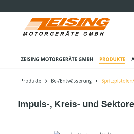
m Hauptinhalt springen
Zur Suche springen
Zur Hauptnavigation springen
ZEISING MOTORGERÄTE GMBH
PRODUKTE
Produkte
Be-/Entwässerung
Spritzpistole
Impuls-, Kreis- und Sektor