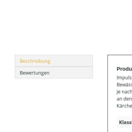
Beschreibung
Produ
Bewertungen
Impuls
Bewäss
Je nac
an den
Kärche
Klass