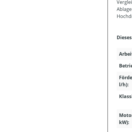
Vergle
Ablage
Hochdr
Dieses
Arbei
Betri
Förd
l/h):
Klass
Motor
kW):