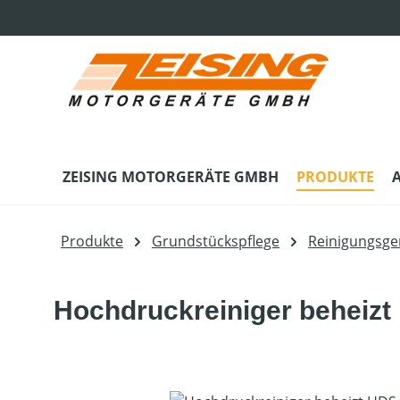
m Hauptinhalt springen
Zur Suche springen
Zur Hauptnavigation springen
ZEISING MOTORGERÄTE GMBH
PRODUKTE
Produkte
Grundstückspflege
Reinigungsge
Hochdruckreiniger beheizt