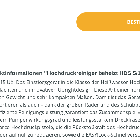
BEST
ktinformationen "Hochdruckreiniger beheizt HDS 5/
15 UX: Das Einstiegsgerät in die Klasse der Heißwasser-Ho
achten und innovativen Uprightdesign. Diese Art einer hor
en Gewicht und sehr kompakten Maßen. Damit ist das Gerät
ortieren als auch – dank der großen Räder und des Schubb
fiziente Reinigungsleistung garantiert das Zusammenspiel 
em Pumpenwirkungsgrad und leistungsstarkem Dreckfräser
orce-Hochdruckpistole, die die Rückstoßkraft des Hochdruck
er auf null zu reduzieren, sowie die EASY!Lock-Schnellvers