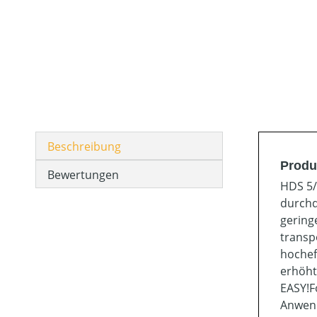
Beschreibung
Produ
Bewertungen
HDS 5/
durchd
gering
transp
hochef
erhöht
EASY!F
Anwend