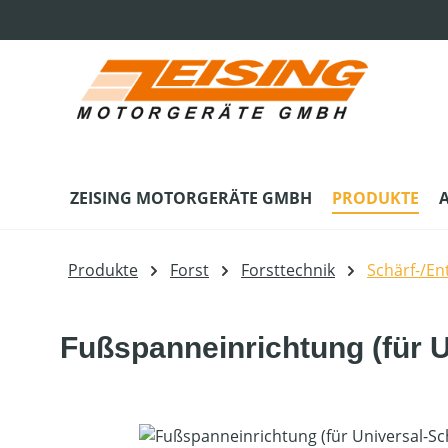
m Hauptinhalt springen
Zur Suche springen
Zur Hauptnavigation springen
ZEISING MOTORGERÄTE GMBH
PRODUKTE
Produkte
Forst
Forsttechnik
Schärf-/En
Fußspanneinrichtung (für 
Bildergalerie überspringen