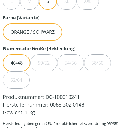
L
M
S
XL
XXL
(DIESE OPTION IST ZURZEIT NICHT VERFÜGBAR.)
(DIESE OPTION IST ZURZEIT NICHT VERFÜGBAR.)
(DIESE OPTION IST ZURZEIT NIC
(DIESE OPTION IST Z
auswählen
Farbe (Variante)
ORANGE / SCHWARZ
auswählen
Numerische Größe (Bekleidung)
46/48
50/52
54/56
58/60
(DIESE OPTION IST ZURZEIT NICHT VERFÜGB
(DIESE OPTION IST ZURZEIT N
(DIESE OPTION 
62/64
(DIESE OPTION IST ZURZEIT NICHT VERFÜGBAR.)
Produktnummer:
DC-100010241
Herstellernummer:
0088 302 0148
Gewicht:
1 kg
Herstellerangaben gemäß EU-Produktsicherheitsverordnung (GPSR):