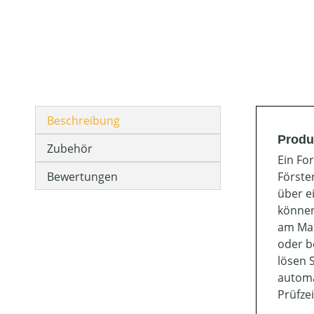
Beschreibung
Produ
Zubehör
Ein Fo
Bewertungen
Förste
über e
können
am Maß
oder b
lösen 
automa
Prüfze