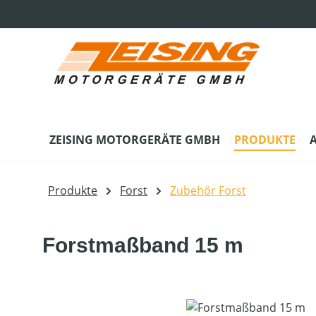
m Hauptinhalt springen
Zur Suche springen
Zur Hauptnavigation springen
ZEISING MOTORGERÄTE GMBH
PRODUKTE
Produkte
Forst
Zubehör Forst
Forstmaßband 15 m
Bildergalerie überspringen