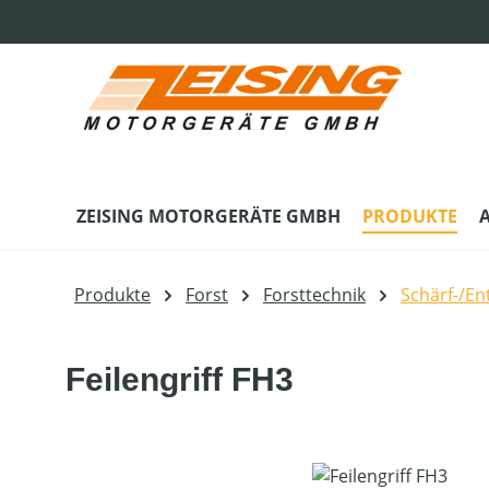
m Hauptinhalt springen
Zur Suche springen
Zur Hauptnavigation springen
ZEISING MOTORGERÄTE GMBH
PRODUKTE
Produkte
Forst
Forsttechnik
Schärf-/En
Feilengriff FH3
Bildergalerie überspringen