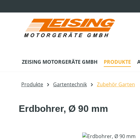
m Hauptinhalt springen
Zur Suche springen
Zur Hauptnavigation springen
ZEISING MOTORGERÄTE GMBH
PRODUKTE
Produkte
Gartentechnik
Zubehör Garten
Erdbohrer, Ø 90 mm
Bildergalerie überspringen