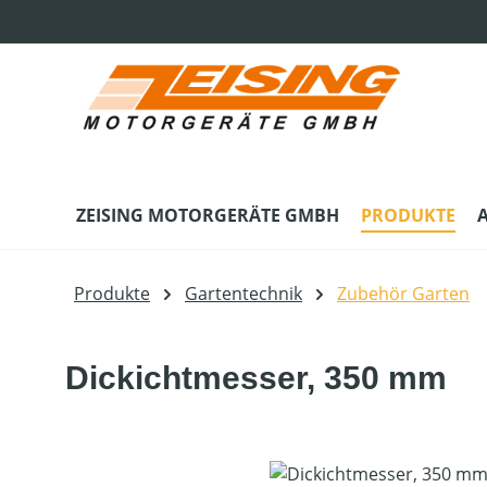
m Hauptinhalt springen
Zur Suche springen
Zur Hauptnavigation springen
ZEISING MOTORGERÄTE GMBH
PRODUKTE
Produkte
Gartentechnik
Zubehör Garten
Dickichtmesser, 350 mm
Bildergalerie überspringen