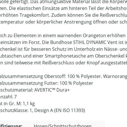
lle gefertigt. Das atmungsaktive Material lässt die Körpe
zen. Die elastischen Einsätze am hinteren Teil der Arbeitsh
erhöhten Tragekomfort. Zudem können Sie die Reißverschl
emperatur oder körperlicher Anstrengung öffnen oder sch
lich zu Elementen in einem warnenden Orangeton erhöhen ref
seinsätzen im Forst. Die Bundhose STIHL DYNAMIC Vent ist i
chenkel ist für besseren Schutz im Unterholz ein Nässe- und
ubtaschen und einer Smartphonetasche am Oberschenkel kön
n sind teilweise mit Reißverschluss oder Knopf ausgestattet
alzusammensetzung Oberstoff: 100 % Polyester. Warnorang
alzusammensetzung Futter: 100 % Polyester
tschutzmaterial: AVERTIC™ Dura+
nzahl: 7
 in Gr. M: 1,1 kg
tschutzklasse: 1, Design A (EN ISO 11393)
ifizierung:
Hosen/Schnittschutzhosen