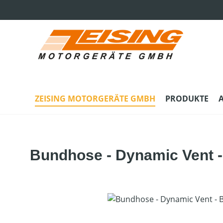
m Hauptinhalt springen
Zur Suche springen
Zur Hauptnavigation springen
ZEISING MOTORGERÄTE GMBH
PRODUKTE
Bundhose - Dynamic Vent -
Bildergalerie überspringen