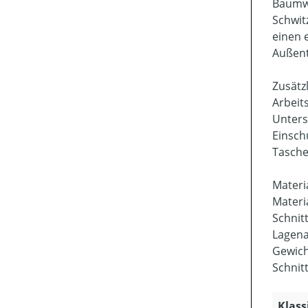
Baumwo
Schwit
einen 
Außent
Zusätz
Arbeit
Unters
Einsch
Tasche
Materi
Materi
Schnit
Lagena
Gewicht
Schnit
Klass