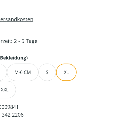
 Versandkosten
rzeit: 2 - 5 Tage
auswählen
Bekleidung)
M-6 CM
S
XL
XXL
0009841
 342 2206