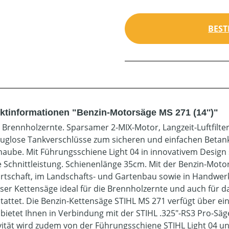
BEST
ktinformationen "Benzin-Motorsäge MS 271 (14'')"
e Brennholzernte. Sparsamer 2-MIX-Motor, Langzeit-Luftfilter
uglose Tankverschlüsse zum sicheren und einfachen Betanke
aube. Mit Führungsschiene Light 04 in innovativem Design s
 Schnittleistung. Schienenlänge 35cm. Mit der Benzin-Motor
rtschaft, im Landschafts- und Gartenbau sowie in Handwerks
eser Kettensäge ideal für die Brennholzernte und auch für d
tattet. Die Benzin-Kettensäge STIHL MS 271 verfügt über ein
 bietet Ihnen in Verbindung mit der STIHL .325"-RS3 Pro-Säge
ivität wird zudem von der Führungsschiene STIHL Light 04 un