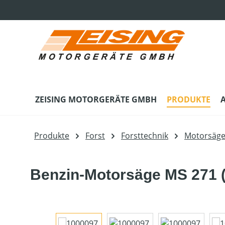
m Hauptinhalt springen
Zur Suche springen
Zur Hauptnavigation springen
ZEISING MOTORGERÄTE GMBH
PRODUKTE
Produkte
Forst
Forsttechnik
Motorsäg
Benzin-Motorsäge MS 271 (
Bildergalerie überspringen