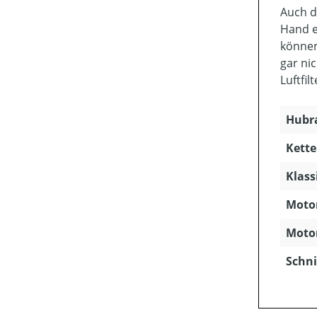
Auch d
Hand e
können
gar ni
Luftfil
Hubra
Kette
Klass
Motor
Motor
Schni