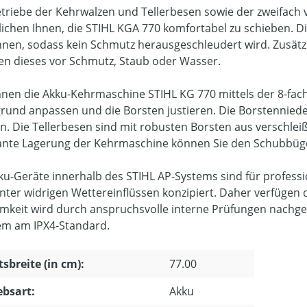
triebe der Kehrwalzen und Tellerbesen sowie der zweifach
ichen Ihnen, die STIHL KGA 770 komfortabel zu schieben. 
nnen, sodass kein Schmutz herausgeschleudert wird. Zusät
en dieses vor Schmutz, Staub oder Wasser.
nnen die Akku-Kehrmaschine STIHL KG 770 mittels der 8-fach
rund anpassen und die Borsten justieren. Die Borstenniede
en. Die Tellerbesen sind mit robusten Borsten aus verschleiß
nte Lagerung der Kehrmaschine können Sie den Schubbüge
kku-Geräte innerhalb des STIHL AP-Systems sind für profess
nter widrigen Wettereinflüssen konzipiert. Daher verfügen 
mkeit wird durch anspruchsvolle interne Prüfungen nachgewi
m am IPX4-Standard.
tsbreite (in cm):
77.00
ebsart:
Akku