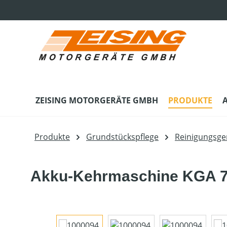
m Hauptinhalt springen
Zur Suche springen
Zur Hauptnavigation springen
ZEISING MOTORGERÄTE GMBH
PRODUKTE
Produkte
Grundstückspflege
Reinigungsge
Akku-Kehrmaschine KGA 77
Bildergalerie überspringen