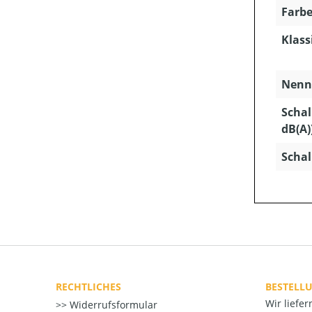
Farbe
Klass
Nenns
Schal
dB(A)
Schal
RECHTLICHES
BESTELL
Wir liefe
Widerrufsformular