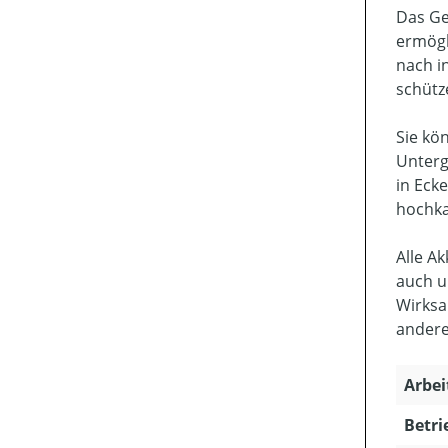
Das Ge
ermögl
nach i
schütz
Sie kö
Unterg
in Eck
hochka
Alle A
auch u
Wirksa
andere
Arbei
Betri