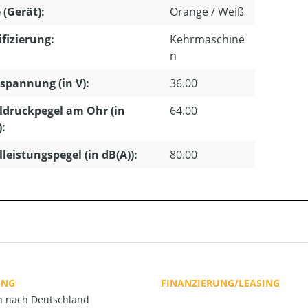
 (Gerät):
Orange / Weiß
ifizierung:
Kehrmaschine
n
pannung (in V):
36.00
ldruckpegel am Ohr (in
64.00
):
lleistungspegel (in dB(A)):
80.00
UNG
FINANZIERUNG/LEASING
rn nach Deutschland