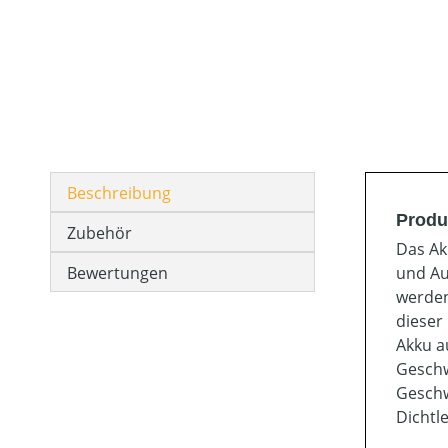
Beschreibung
Produ
Zubehör
Das Ak
Bewertungen
und Au
werden
dieser
Akku a
Geschw
Geschw
Dichtl