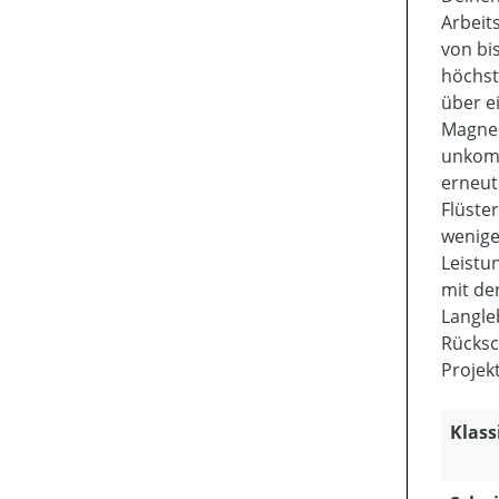
Arbeit
von bi
höchst
über e
Magnes
unkomp
erneut
Flüste
wenige
Leistun
mit de
Langle
Rücksc
Projek
Klass