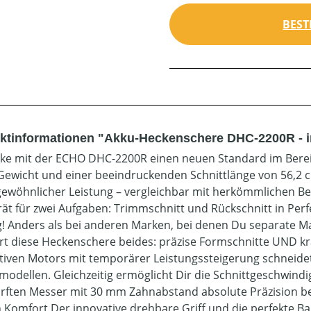
BEST
ktinformationen "Akku-Heckenschere DHC-2200R - ink
ke mit der ECHO DHC-2200R einen neuen Standard im Berei
 Gewicht und einer beeindruckenden Schnittlänge von 56,2 c
ewöhnlicher Leistung – vergleichbar mit herkömmlichen Ben
rät für zwei Aufgaben: Trimmschnitt und Rückschnitt in Perfe
! Anders als bei anderen Marken, bei denen Du separate M
rt diese Heckenschere beides: präzise Formschnitte UND kra
tiven Motors mit temporärer Leistungssteigerung schneidet
modellen. Gleichzeitig ermöglicht Dir die Schnittgeschwindi
rften Messer mit 30 mm Zahnabstand absolute Präzision beim 
 Komfort Der innovative drehbare Griff und die perfekte B