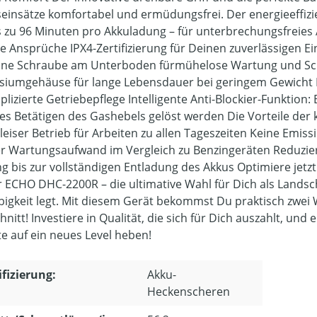
seinsätze komfortabel und ermüdungsfrei. Der energieeffizi
s zu 96 Minuten pro Akkuladung – für unterbrechungsfreies A
e Ansprüche IPX4-Zertifizierung für Deinen zuverlässigen E
ine Schraube am Unterboden fürmühelose Wartung und Sch
iumgehäuse für lange Lebensdauer bei geringem Gewicht P
lizierte Getriebepflege Intelligente Anti-Blockier-Funktion
es Betätigen des Gashebels gelöst werden Die Vorteile der 
rleiser Betrieb für Arbeiten zu allen Tageszeiten Keine Emis
r Wartungsaufwand im Vergleich zu Benzingeräten Reduzier
g bis zur vollständigen Entladung des Akkus Optimiere jetzt 
r ECHO DHC-2200R – die ultimative Wahl für Dich als Landsch
bigkeit legt. Mit diesem Gerät bekommst Du praktisch zwei
hnitt! Investiere in Qualität, die sich für Dich auszahlt, u
te auf ein neues Level heben!
ifizierung:
Akku-
Heckenscheren