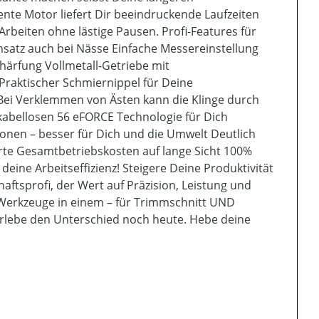
ente Motor liefert Dir beeindruckende Laufzeiten
rbeiten ohne lästige Pausen. Profi-Features für
insatz auch bei Nässe Einfache Messereinstellung
ärfung Vollmetall-Getriebe mit
raktischer Schmiernippel für Deine
: Bei Verklemmen von Ästen kann die Klinge durch
kabellosen 56 eFORCE Technologie für Dich
sionen – besser für Dich und die Umwelt Deutlich
te Gesamtbetriebskosten auf lange Sicht 100%
deine Arbeitseffizienz! Steigere Deine Produktivität
aftsprofi, der Wert auf Präzision, Leistung und
 Werkzeuge in einem – für Trimmschnitt UND
nd erlebe den Unterschied noch heute. Hebe deine