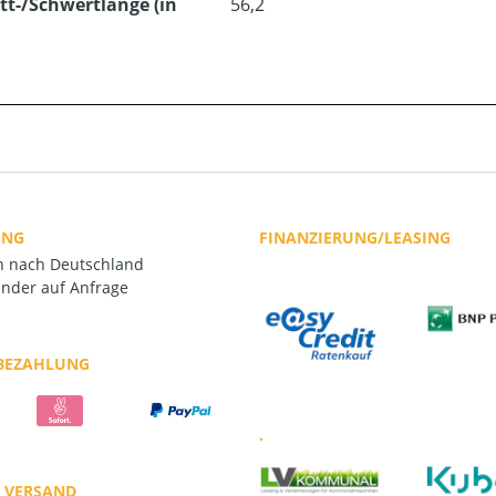
tt-/Schwertlänge (in
56,2
UNG
FINANZIERUNG/LEASING
rn nach Deutschland
nder auf Anfrage
 BEZAHLUNG
.
R VERSAND