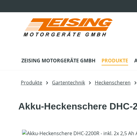
m Hauptinhalt springen
Zur Suche springen
Zur Hauptnavigation springen
ZEISING MOTORGERÄTE GMBH
PRODUKTE
Produkte
Gartentechnik
Heckenscheren
Akku-Heckenschere DHC-220
Bildergalerie überspringen