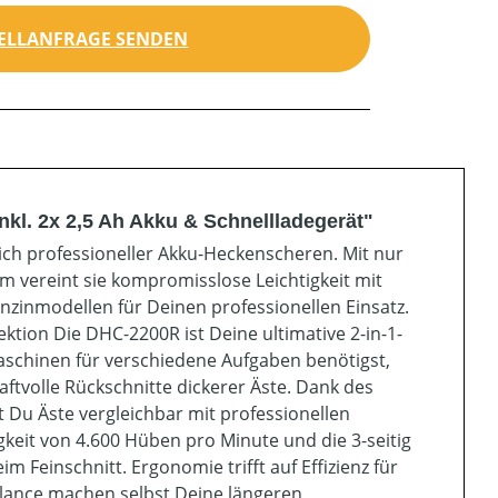
ELLANFRAGE SENDEN
l. 2x 2,5 Ah Akku & Schnellladegerät"
ch professioneller Akku-Heckenscheren. Mit nur
m vereint sie kompromisslose Leichtigkeit mit
zinmodellen für Deinen professionellen Einsatz.
ktion Die DHC-2200R ist Deine ultimative 2-in-1-
aschinen für verschiedene Aufgaben benötigst,
ftvolle Rückschnitte dickerer Äste. Dank des
 Du Äste vergleichbar mit professionellen
gkeit von 4.600 Hüben pro Minute und die 3-seitig
Feinschnitt. Ergonomie trifft auf Effizienz für
alance machen selbst Deine längeren