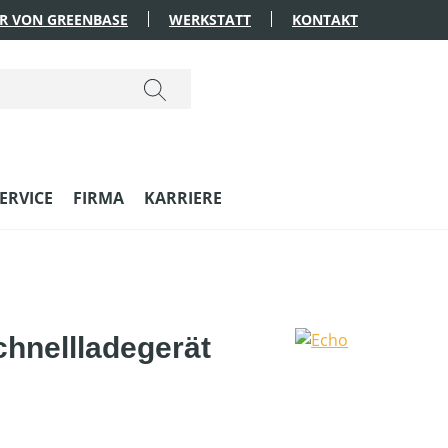
R VON GREENBASE
WERKSTATT
KONTAKT
ERVICE
FIRMA
KARRIERE
hnellladegerät